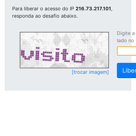
Para liberar o acesso
do IP
216.73.217.101
,
responda ao desafio abaixo.
Digite 
lado no
[trocar imagem]