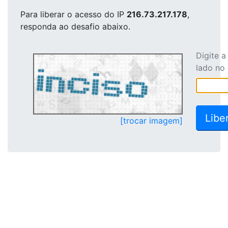
Para liberar o acesso
do IP
216.73.217.178
,
responda ao desafio abaixo.
Digite 
lado no
[trocar imagem]