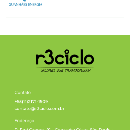
Contato
+55(11)2171-1509
contato@r3ciclo.com.br
Endereço
R. Frei Caneca, 91 - Cerqueira César, São Paulo -