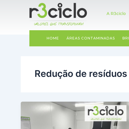
Ir
para
HOME
A R3ciclo
o
conteúdo
HOME
ÁREAS CONTAMINADAS
BR
Redução de resíduos