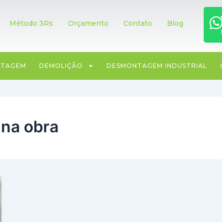
A R3CICLO
MÉTODO 3RS
OBRAS
CLIENTES
Método 3Rs
Orçamento
Contato
Blog
ITAGEM
DEMOLIÇÃO
DESMONTAGEM INDUSTRIAL
 na obra