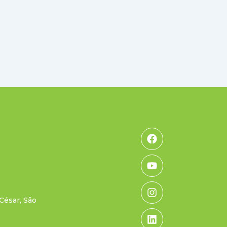
Facebook
Youtube
Instagram
Linkedin
 César, São