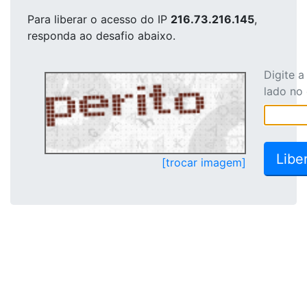
Para liberar o acesso
do IP
216.73.216.145
,
responda ao desafio abaixo.
Digite 
lado no
[trocar imagem]