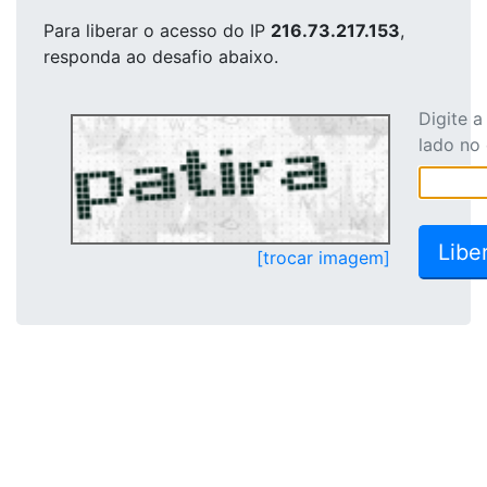
Para liberar o acesso
do IP
216.73.217.153
,
responda ao desafio abaixo.
Digite 
lado no
[trocar imagem]