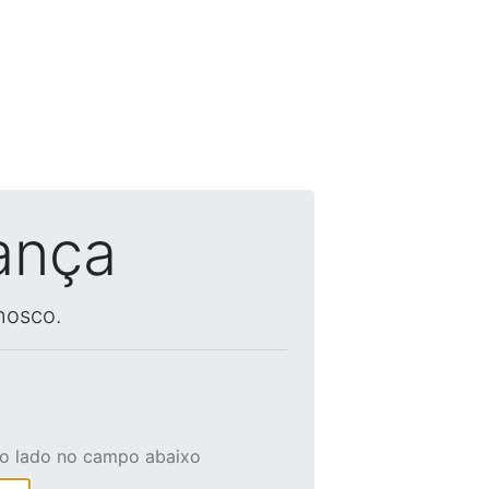
ança
nosco.
ao lado no campo abaixo