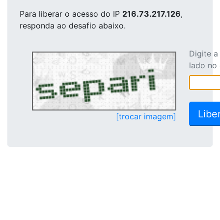
Para liberar o acesso
do IP
216.73.217.126
,
responda ao desafio abaixo.
Digite 
lado no
[trocar imagem]