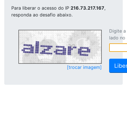
Para liberar o acesso
do IP
216.73.217.167
,
responda ao desafio abaixo.
Digite 
lado no
[trocar imagem]