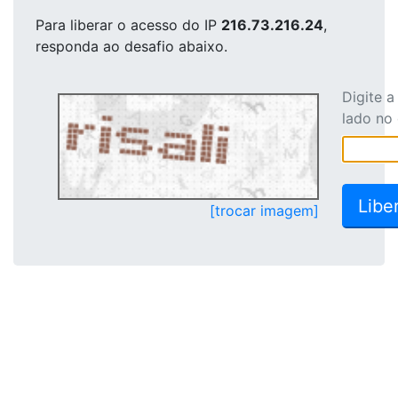
Para liberar o acesso
do IP
216.73.216.24
,
responda ao desafio abaixo.
Digite 
lado no
[trocar imagem]