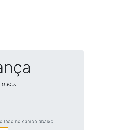
ança
nosco.
ao lado no campo abaixo