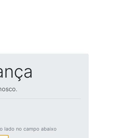
ança
nosco.
ao lado no campo abaixo