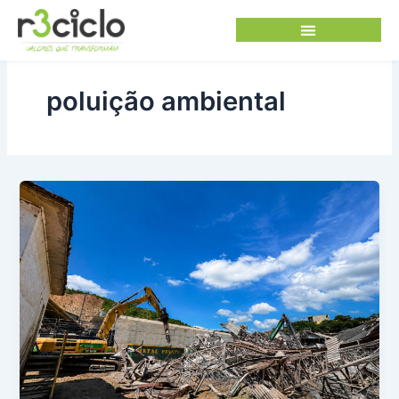
Ir
para
o
conteúdo
poluição ambiental