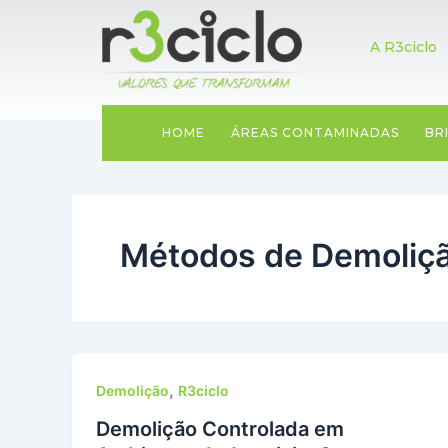
Ir
para
HOME
A R3ciclo
o
conteúdo
HOME
ÁREAS CONTAMINADAS
BR
Métodos de Demoliç
,
Demolição
R3ciclo
Demolição Controlada em