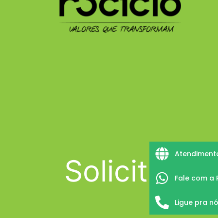
Atendimento
Solicitar 
Fale com a 
Ligue pra n