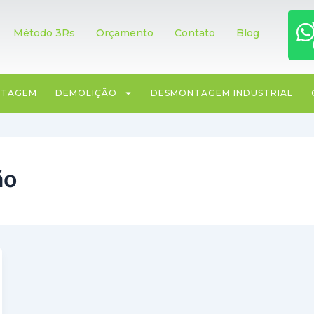
A R3CICLO
MÉTODO 3RS
OBRAS
CLIENTES
Método 3Rs
Orçamento
Contato
Blog
ITAGEM
DEMOLIÇÃO
DESMONTAGEM INDUSTRIAL
ão