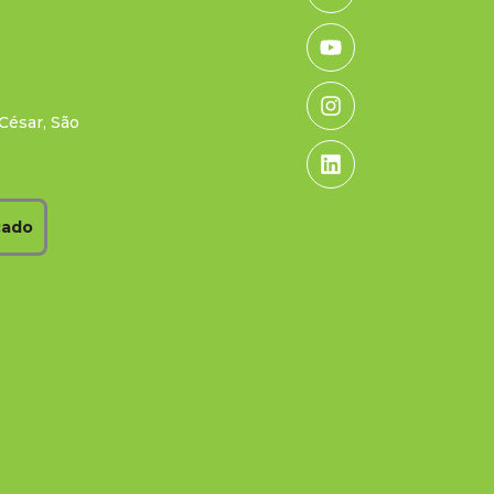
 César, São
cado