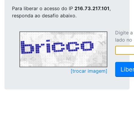
Para liberar o acesso
do IP
216.73.217.101
,
responda ao desafio abaixo.
Digite 
lado no
[trocar imagem]